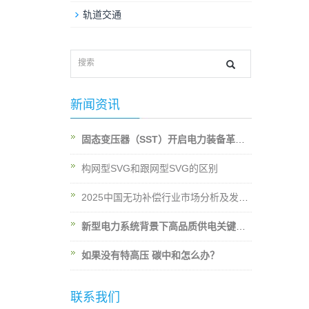
轨道交通
新闻资讯
固态变压器（SST）开启电力装备革新新纪元
构网型SVG和跟网型SVG的区别
2025中国无功补偿行业市场分析及发展前景预测
新型电力系统背景下高品质供电关键技术问题初探
如果没有特高压 碳中和怎么办？
联系我们