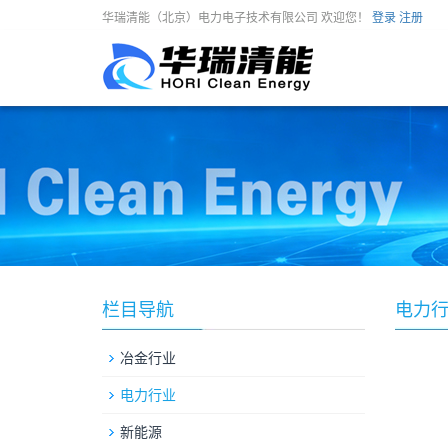
华瑞清能（北京）电力电子技术有限公司 欢迎您！
登录
注册
栏目导航
电力
冶金行业
电力行业
新能源