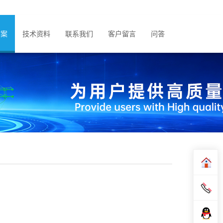
方案
技术资料
联系我们
客户留言
问答