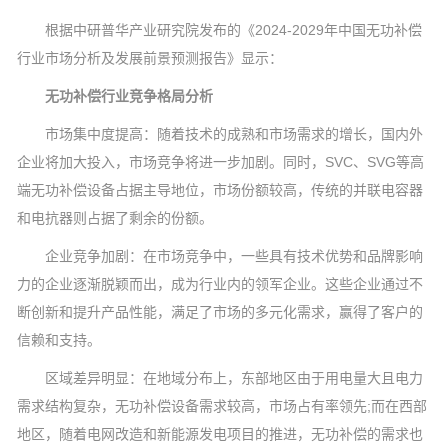
根据中研普华产业研究院发布的《2024-2029年中国无功补偿
行业市场分析及发展前景预测报告》显示：
无功补偿行业竞争格局分析
市场集中度提高：随着技术的成熟和市场需求的增长，国内外
企业将加大投入，市场竞争将进一步加剧。同时，SVC、SVG等高
端无功补偿设备占据主导地位，市场份额较高，传统的并联电容器
和电抗器则占据了剩余的份额。
企业竞争加剧：在市场竞争中，一些具有技术优势和品牌影响
力的企业逐渐脱颖而出，成为行业内的领军企业。这些企业通过不
断创新和提升产品性能，满足了市场的多元化需求，赢得了客户的
信赖和支持。
区域差异明显：在地域分布上，东部地区由于用电量大且电力
需求结构复杂，无功补偿设备需求较高，市场占有率领先;而在西部
地区，随着电网改造和新能源发电项目的推进，无功补偿的需求也