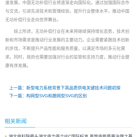
速发展，中国无功补偿行业将逐渐走向国际化。通过加强国际合作
与交流，引进先进技术和管理经验，提升行业整体水平，推动中国
无功补偿行业走向世界舞台。
综上所述，无功补偿行业在未来将继续保持增长态势，技术创
新和市场需求是推动行业发展的主要动力。企业需要紧跟技术创新
的步伐，不断提升产品性能和服务质量，以满足市场的多元化需
求。同时，政府也需要加强对行业的监管和支持力度，推动行业健
康有序发展。
上一篇：新型电力系统背景下高品质供电关键技术问题初探
下一篇：构网型SVG和跟网型SVG的区别
相关新闻
湖北电科院牵头湖北电力首个IEC国际标准 再筑电能质量治理之基