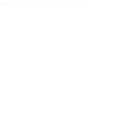
408256272