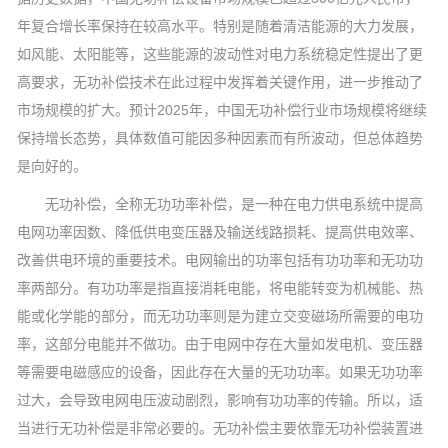
年复合增长率保持在较高水平。特别是随着清洁能源的大力发展，
如风能、太阳能等，这些能源的波动性对电力系统稳定性提出了更
高要求，无功补偿技术在此过程中发挥着关键作用，进一步推动了
市场规模的扩大。预计2025年，中国无功补偿行业市场规模将继续
保持增长态势，具体数值可能因多种因素而有所波动，但总体趋势
是向好的。
无功补偿，全称无功功率补偿，是一种在电力供电系统中提高
电网功率因数、降低供电变压器及输送线路损耗、提高供电效率、
改善供电环境的重要技术。电网输出的功率包括有功功率和无功功
率两部分。有功功率是指直接消耗电能，将电能转变为机械能、热
能或化学能的部分，而无功功率则是为建立交变磁场所需要的电功
率，这部分电能并不做功。由于电网中存在大量如发电机、变压器
等需要电磁感应的设备，因此存在大量的无功功率。如果无功功率
过大，会导致电网电压波动剧烈，影响有功功率的传输。所以，适
当进行无功补偿是非常必要的。无功补偿主要依靠无功补偿装置进