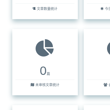
文章数量统计
今
0
篇
未审核文章统计