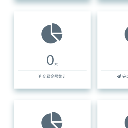
0
元
交易金额统计
完