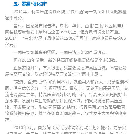
五、雾霾“催化剂”
2011年，特高压建设真正驶上“快车道”与一场突如其来的雾霾
密不可分。
当时，国家发布报告称，东北、华北、西北“三北”地区风电并
网装机容量和发电量均占全国85%以上，但弃风情况比较严重。
2011年，“三北”地区弃风电量达123亿千瓦时，对应电费损失约66
亿元。
一面是突如其来的雾霾，一面是清洁能源严重浪费。
但在2011年前后，新的特高压线路批复依然是个未知数。
正是这段时间，有人提出，只需要发展特高压直流，不需要发
展特高压交流，反对建设特高压交流“三华同步电网”。
“交流、直流只是功能作用不同，就像男人和女人，只是性别不
同，没有优劣之分。”刘振亚强调。事实上，无论国内还是国际，交
流电网都是主体。特高压直流好比万吨巨轮，特高压交流电网好比
深水港，发展万吨巨轮就必须建设深水港。如果只发展特高压直
流、不发展交流，形成“强直弱交”结构，很容易因交流故障导致直
流系统换相失败，甚至多条直流同时故障，导致发生大面积停电事
故。
2013年9月，国务院《大气污染防治行动计划》提出，力争实
现京津冀、长三角、珠三角等区域煤炭消费总量负增长，逐步提高