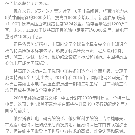
在回忆这段经历时表示。
现在来看，6英寸的方案选对了。6英寸晶闸管，将通流能力从
5英寸晶闸管的3000安培，提高到6000安培以上。新疆准东-皖南
±1100千伏特高压直流线路长度3324公里，输电容量达到1200万千
瓦。未来，±1100千伏特高压直流输电距离可达6000公里、输电容
量可达1500万千瓦。
正是依靠创新精神，中国制定了全球首个具有完全自主知识产
权的特高压技术标准体系，形成了特高压交直流工程从设计到制
造、施工、调试、运行、维护的全套技术标准和规范。中国特高压
交流电压成为国际标准。
特高压的成功带动了我国电工装备制造产业全面升级，实现了
我国特高压全面“走出去”。2014年和2015年，国家电网公司先后中
标巴西美丽山水电特高压直流送出一期和二期工程，目前两项工程
均已建成并保持安全稳定运行。
2008年路透社曾发文称，中国计划在2020年时建成一个特高压
电网，这项计划“出其不意地抢在那些在升级老电网行动迟缓的西方
国家的前头”。
俄罗斯联邦电工研究院院长、俄罗斯科学院院士吉哈捷耶夫，
在观看中国特高压的成果后两次流泪。虽然特高压在前苏联起步更
早，但最终中国攀登上了世界电力技术的高峰，难免失落和遗憾。