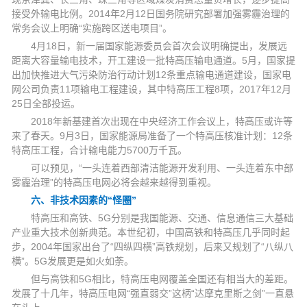
接受外输电比例。2014年2月12日国务院研究部署加强雾霾治理的
常务会议上明确“实施跨区送电项目”。
4月18日，新一届国家能源委员会首次会议明确提出，发展远
距离大容量输电技术，开工建设一批特高压输电通道。5月，国家提
出加快推进大气污染防治行动计划12条重点输电通道建设，国家电
网公司负责11项输电工程建设，其中特高压工程8项，2017年12月
25日全部投运。
2018年新基建首次出现在中央经济工作会议上，特高压或许等
来了春天。9月3日，国家能源局准备了一个特高压核准计划：12条
特高压工程，合计输电能力5700万千瓦。
可以预见，“一头连着西部清洁能源开发利用、一头连着东中部
雾霾治理”的特高压电网必将会越来越得到重视。
六、非技术因素的“怪圈”
特高压和高铁、5G分别是我国能源、交通、信息通信三大基础
产业重大技术创新典范。本世纪初，中国高铁和特高压几乎同时起
步，2004年国家出台了“四纵四横”高铁规划，后来又规划了“八纵八
横”。5G发展更是如火如荼。
但与高铁和5G相比，特高压电网覆盖全国还有相当大的差距。
发展了十几年，特高压电网“强直弱交”这柄“达摩克里斯之剑”一直悬