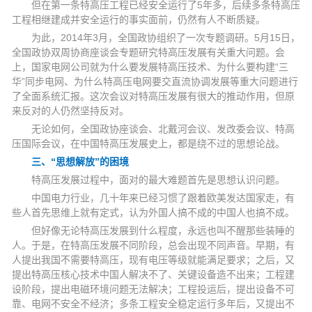
但在第一条特高压工程已经安全运行了5年多，后续多条特高压
工程相继建成并安全运行的事实面前，仍然有人不断质疑。
为此，2014年3月，全国政协组织了一次专题调研。5月15日，
全国政协双周协商座谈会专题研究特高压发展有关重大问题。会
上，国家电网公司就为什么要发展特高压技术、为什么要构建“三
华”同步电网、为什么特高压电网要交直流协调发展等重大问题进行
了全面系统汇报。这次会议对特高压发展有很大的推动作用，但原
来反对的人仍然坚持反对。
无论如何，全国政协座谈会、北戴河会议、发改委会议、特高
压国际会议，在中国特高压发展史上，都是绕不过的思想论战。
三、“思想解放”的困境
特高压发展过程中，面对的最大难题首先是思想认识问题。
中国电力行业，几十年来已经习惯了跟着欧美发达国家走，有
些人首先思维上就有定式，认为外国人搞不成的中国人也搞不成。
但好像无论特高压发展到什么程度，永远也叫不醒那些装睡的
人。于是，在特高压发展不同阶段，总会出现不同声音。早期，有
人提出我国不需要特高压，现有电压等级就能满足要求；之后，又
提出特高压核心技术中国人解决不了、关键设备造不出来；工程建
设阶段，提出电磁环境问题无法解决；工程投运后，提出设备不可
靠、电网不安全不经济；多条工程安全稳定运行多年后，又提出不