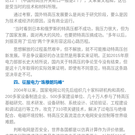
达12个（中国特高压开关断口一般是2个），又笨重又粗糙，这也
是受当时的技术和材料所限。
通过考察，国外特高压发展要么是尚处于研究阶段，要么是因
为技术或经济的原因，没有商业运行。
“当时看到日本和俄罗斯的特高压都不成功，我压力很大，但为
了国家发展，面对再大的风险，也要把特高压搞成功。”多年以后，
刘振亚用了“后怕”两个字来形容这段心路历程。
思想解放的过程虽然艰辛，但不解放，就不可能推动特高压创
新发展。平息争议最好的办法显然是用事实来证明。正如2015年原
电力部部长史大桢所说，国内关于特高压的争论至今没有结束，但
是这十几年取得的实际效果证明，即使有不同意见，特高压这条路
坚决非走不可。
四、征服电力“珠穆朗玛峰”
2004年以来，国家电网公司先后组织几十家科研机构和高校、
200多家设备制造企业、500多家建设单位、几十万人参与了特高压
基础研究、技术研发、设备研制、系统设计、试验验证、工程建设
和调试运行等工作，攻克了310项关键技术，解决了过电压与绝缘
配合、电磁环境控制、特高压交直流混合大电网安全控制等世界级
难题。
判断电网是否安全，世界各国都是以仿真计算作为评价依据。