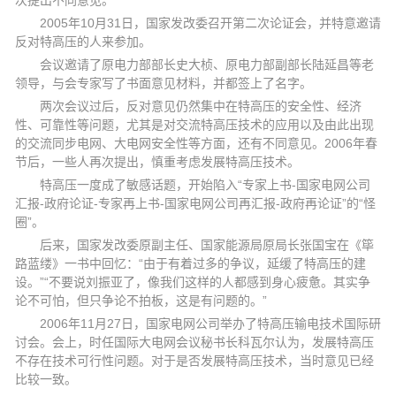
次提出不同意见。
2005年10月31日，国家发改委召开第二次论证会，并特意邀请
反对特高压的人来参加。
会议邀请了原电力部部长史大桢、原电力部副部长陆延昌等老
领导，与会专家写了书面意见材料，并都签上了名字。
两次会议过后，反对意见仍然集中在特高压的安全性、经济
性、可靠性等问题，尤其是对交流特高压技术的应用以及由此出现
的交流同步电网、大电网安全性等方面，还有不同意见。2006年春
节后，一些人再次提出，慎重考虑发展特高压技术。
特高压一度成了敏感话题，开始陷入“专家上书-国家电网公司
汇报-政府论证-专家再上书-国家电网公司再汇报-政府再论证”的“怪
圈”。
后来，国家发改委原副主任、国家能源局原局长张国宝在《筚
路蓝缕》一书中回忆：“由于有着过多的争议，延缓了特高压的建
设。”“不要说刘振亚了，像我们这样的人都感到身心疲惫。其实争
论不可怕，但只争论不拍板，这是有问题的。”
2006年11月27日，国家电网公司举办了特高压输电技术国际研
讨会。会上，时任国际大电网会议秘书长科瓦尔认为，发展特高压
不存在技术可行性问题。对于是否发展特高压技术，当时意见已经
比较一致。