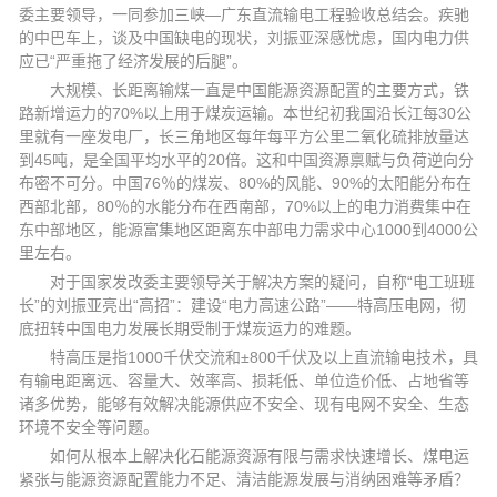
委主要领导，一同参加三峡—广东直流输电工程验收总结会。疾驰
的中巴车上，谈及中国缺电的现状，刘振亚深感忧虑，国内电力供
应已“严重拖了经济发展的后腿”。
大规模、长距离输煤一直是中国能源资源配置的主要方式，铁
路新增运力的70%以上用于煤炭运输。本世纪初我国沿长江每30公
里就有一座发电厂，长三角地区每年每平方公里二氧化硫排放量达
到45吨，是全国平均水平的20倍。这和中国资源禀赋与负荷逆向分
布密不可分。中国76％的煤炭、80%的风能、90%的太阳能分布在
西部北部，80％的水能分布在西南部，70%以上的电力消费集中在
东中部地区，能源富集地区距离东中部电力需求中心1000到4000公
里左右。
对于国家发改委主要领导关于解决方案的疑问，自称“电工班班
长”的刘振亚亮出“高招”：建设“电力高速公路”——特高压电网，彻
底扭转中国电力发展长期受制于煤炭运力的难题。
特高压是指1000千伏交流和±800千伏及以上直流输电技术，具
有输电距离远、容量大、效率高、损耗低、单位造价低、占地省等
诸多优势，能够有效解决能源供应不安全、现有电网不安全、生态
环境不安全等问题。
如何从根本上解决化石能源资源有限与需求快速增长、煤电运
紧张与能源资源配置能力不足、清洁能源发展与消纳困难等矛盾？