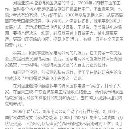
刘振亚这样描述特高压思路的形成：“2000年以前我在山东工
作，当时各个地方都是哪里缺电就在哪里建电厂，不重视电网，也
很少考虑有没有煤、运力够不够。2000年以后来到北京，从更高层
面再看我国能源资源、电力供需，才深刻认识到，就地平衡的电力
发展方式，是造成我国煤电运长期紧张，周期性、季节性缺电的根
源，要根本解决这一难题，必须发展输电容量更大、输电距离更
远、更高电压等级的电网，提高电网‘运力’，有朝一日能在全国范围
配置电力。”
事实上，刚刚掌舵国家电网公司的刘振亚，在主持第一次党组
会上就提出要发展特高压。会后，国家电网公司就发展特高压向国
家递交了一份材料。中国特高压发展的大幕由此正式拉开。
如果更早追溯，刘振亚的胸有成竹，源于早在他的研究生论文
中就涉及了中国需要更高电压等级这一课题。
在刘振亚脑海中酝酿多年的特高压输电这一“高招”，打动了大
家，在当天三峡-广东直流输电工程验收总结会上，他们表示特高压
输电是“解决能源问题很好的思路和办法”，应在“电力规划中加以研
究和考虑”。
2005年春节后，国家电网公司启动了可行性研究。2月16日，
国家发改委发文（发改办能源【2005】282号）提出“启动我国百万
伏级交流、正负80万伏级直流特高压输电技术前期研究工作”。3月