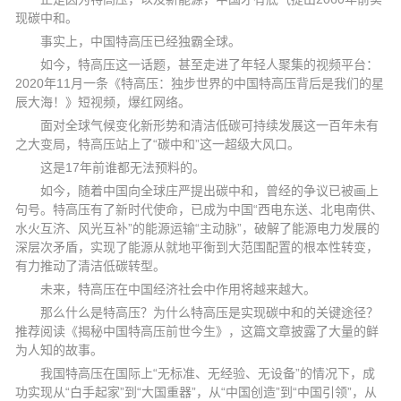
现碳中和。
事实上，中国特高压已经独霸全球。
如今，特高压这一话题，甚至走进了年轻人聚集的视频平台：
2020年11月一条《特高压：独步世界的中国特高压背后是我们的星
辰大海！》短视频，爆红网络。
面对全球气候变化新形势和清洁低碳可持续发展这一百年未有
之大变局，特高压站上了“碳中和”这一超级大风口。
这是17年前谁都无法预料的。
如今，随着中国向全球庄严提出碳中和，曾经的争议已被画上
句号。特高压有了新时代使命，已成为中国“西电东送、北电南供、
水火互济、风光互补”的能源运输“主动脉”，破解了能源电力发展的
深层次矛盾，实现了能源从就地平衡到大范围配置的根本性转变，
有力推动了清洁低碳转型。
未来，特高压在中国经济社会中作用将越来越大。
那么什么是特高压？为什么特高压是实现碳中和的关键途径？
推荐阅读《揭秘中国特高压前世今生》，这篇文章披露了大量的鲜
为人知的故事。
我国特高压在国际上“无标准、无经验、无设备”的情况下，成
功实现从“白手起家”到“大国重器”，从“中国创造”到“中国引领”，从