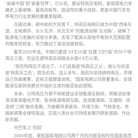
“装备中国”到“装备世界”。可以说，建设特高压电网，是我国电力发
展史上最艰难、最具创新性、挑战性的重大成就，更是中国乃至世
界电力行业发展的重要里程碑。
在碳达峰、碳中和的大背景下，特高压电网已成为中国“西电东
送、北电南供、水火互济、风光互补”的能源运输“主动脉”，破解了
能源电力发展的深层次矛盾，实现了能源从就地平衡到大范围配置
的根本性转变，有力推动了清洁低碳转型。
截至2020年底，中国已建成“14交16直”在建“2交3直”共35个特
高压工程，在运在建特高压线路总长度4.8万公里。
“现在特高压干成功了，人们说我是‘特高压之父’
，我认为应该
是‘特高压之负’，胜负的负。这么多年，我因为坚持搞特高压，弄得
自己伤痕累累，这些又能跟谁说呢。”国家电网公司原董事长、全球
能源互联网发展合作组织主席刘振亚如此感慨。
未来，以特高压为骨干网架建设全球能源互联网，将推动全球
清洁能源基地开发、各洲各国电网互联，促进能源网、交通网、信
息网“三网”融合发展，为破解资源紧张、环境污染、气候变化、贫
困疾病等全球性挑战，实现人类社会可持续发展开辟新道路、作出
新贡献。
中巴车上“亮招”
2004年底，掌舵国家电网公司两个月的刘振亚和时任国家发改