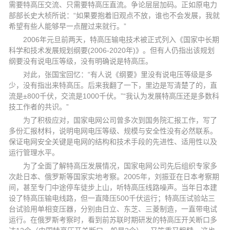
需要特高压交流、只需要特高压直流。争论层层加码。正如原电力
部部长史大桢所说：“如果要抱着旧观点不放，谁也不会发展，我就
希望有些人能够早一点醒过来就行。”
2006年元旦前两天，特高压输电技术被正式列入《国家中长期
科学和技术发展规划纲要(2006-2020年)》。但有人仍指出该规划
纲要没有说电压等级，没有明确说是特高压。
对此，张国宝回忆：“有人说《纲要》里没有说电压等级是多
少，没有指出来特高压。后来我翻了一下，里边是写清楚了的，直
流是±800千伏，交流是1000千伏。”“我认为发展特高压还是多数科
技工作者的共识。”
为了积极应对，国家电网公司曾多次到国务院汇报工作，写了
多份汇报材料，说明电网电压等级、规模与安全性没有必然联系。
保证电网安全关键是电网的结构和技术手段的先进性、适用性以及
运行管理水平。
为了全面了解特高压发展情况，国家电网公司先后组织专家多
次赴日本、俄罗斯等国家实地考察。2005年，刘振亚在日本考察期
间，甚至专门中途停车徒步上山，听特高压线路噪声。当年日本建
设了特高压输电线路，但一直降压500千伏运行；特高压试验站三
台试验用单相变压器，分别由日立、东芝、三菱制造，一直带电试
运行。在俄罗斯考察时，看到前苏联时期研发的特高压开关断口多