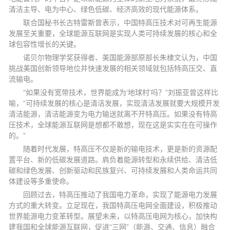
清洁主导、电为中心、绿色低碳、经济高效的现代能源体系。
联合国秘书长古特雷斯曾表示，中国特高压技术对可再生能源
发展至关重要，全球能源互联网是实现人类可持续发展的核心和全
球包容性增长的关键。
诺贝尔物理学奖获得者、美国能源部原部长朱棣文认为，中国
挑战美国创新领导地位并快速发展的相关领域就包括特高压交、直
流输电。
“如果没有宽带技术，世界能成为‘地球村’吗？”刘振亚曾这样比
喻，“可持续发展的核心是清洁发展，实现清洁发展就要大规模开发
清洁能源，清洁能源变为电力输送就离不开特高压。如果没有特高
压技术，全球能源互联网是想都不敢想，现在这是实实在在可操作
的。”
随着时代发展，特高压不仅是新的输电技术，更是新的资源配
置平台、新的低碳发展道路。肩负着能源转型和永续供给、清洁低
碳和绿色发展、创新驱动和民族复兴、可持续发展和人类命运共同
体建设等多重使命。
回顾过去，特高压推动了我国电力革命，实现了能源电力发展
方式的重大转变。立足现在，我国特高压电网全面建设，积极推动
世界能源电力变革转型。展望未来，以特高压电网为核心，加快构
建我国和全球能源互联网，促进“三网”（能源、交通、信息）融合