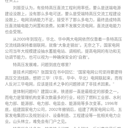
在头上。
刘振亚认为，有些特高压直流工程利用率低，要么是送端电源
建设没跟上，没有那么多电可送，要么是受端特高压交流工程建设
没跟上，电网消纳能力不足，接受不了那么多电力，最终造成特高
压直流输电能力闲置和浪费。如果不发展交流电网，直流送电能力
也会受限。
从2009年到现在，华北、华中两大电网依然仅靠着一条特高压
交流线路保持着弱联网，就像“大象走钢丝”。无奈之下，国家电网
公司当年大规模建设抽水蓄能电站、调相机，提高电网的有功和无
功调节能力，也可以视为一种确保安全的“自救”。
特高压发展难，问题到底在哪里？
是技术问题吗？张国宝在书中回忆：“国家电网公司坚持要建特
高压交流线路，想把‘三华’（华东、华中、华北）电网联起来，而有
人反对三华电网，应该是技术之争的问题掺进了非技术因素。”
是体制问题吗？建国以来，铁道部一直是最稳定的部委之一，
而电力是管理机构变革次数最多的行业，经历了燃料工业部、水利
电力部、能源部、电力部、电监会、能源局等多次变革。1996年
底，组建国家电力公司，2002年撤销后，组建了两家电网公司、五
家发电集团以及规划设计、设备制造、工程建设等一批相关电力企
业。山头林立，难免会有门户之见。