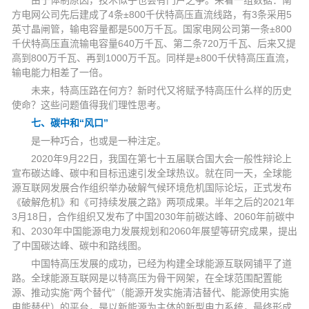
由于体制原因，技术似乎也会有门户之争。来看一组数据：南
方电网公司先后建成了4条±800千伏特高压直流线路，有3条采用5
英寸晶闸管，输电容量都是500万千瓦。国家电网公司第一条±800
千伏特高压直流输电容量640万千瓦、第二条720万千瓦、后来又提
高到800万千瓦、再到1000万千瓦。同样是±800千伏特高压直流，
输电能力相差了一倍。
未来，特高压路在何方？新时代又将赋予特高压什么样的历史
使命？这些问题值得我们理性思考。
七、碳中和“风口”
是一种巧合，也或是一种注定。
2020年9月22日，我国在第七十五届联合国大会一般性辩论上
宣布碳达峰、碳中和目标迅速引发全球热议。就在同一天，全球能
源互联网发展合作组织举办破解气候环境危机国际论坛，正式发布
《破解危机》和《可持续发展之路》两项成果。半年之后的2021年
3月18日，合作组织又发布了中国2030年前碳达峰、2060年前碳中
和、2030年中国能源电力发展规划和2060年展望等研究成果，提出
了中国碳达峰、碳中和路线图。
中国特高压发展的成功，已经为构建全球能源互联网铺平了道
路。全球能源互联网是以特高压为骨干网架，在全球范围配置能
源、推动实施“两个替代”（能源开发实施清洁替代、能源使用实施
电能替代）的平台，是以新能源为主体的新型电力系统，最终形成