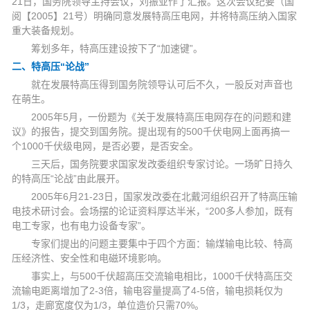
21日，国务院领导主持会议，刘振亚作了汇报。这次会议纪要（国
阅【2005】21号）明确同意发展特高压电网，并将特高压纳入国家
重大装备规划。
筹划多年，特高压建设按下了“加速键”。
二、特高压“论战”
就在发展特高压得到国务院领导认可后不久，一股反对声音也
在萌生。
2005年5月，一份题为《关于发展特高压电网存在的问题和建
议》的报告，提交到国务院。提出现有的500千伏电网上面再搞一
个1000千伏级电网，是否必要，是否安全。
三天后，国务院要求国家发改委组织专家讨论。一场旷日持久
的特高压“论战”由此展开。
2005年6月21-23日，国家发改委在北戴河组织召开了特高压输
电技术研讨会。会场摆的论证资料厚达半米，“200多人参加，既有
电工专家，也有电力设备专家”。
专家们提出的问题主要集中于四个方面：输煤输电比较、特高
压经济性、安全性和电磁环境影响。
事实上，与500千伏超高压交流输电相比，1000千伏特高压交
流输电距离增加了2-3倍，输电容量提高了4-5倍，输电损耗仅为
1/3，走廊宽度仅为1/3，单位造价只需70%。