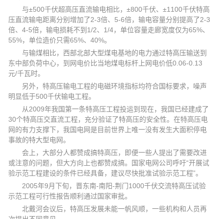
与±500千伏超高压直流输电相比，±800千伏、±1100千伏特高
压直流输电距离分别增加了2-3倍、5-6倍，输电容量分别提高了2-3
倍、4-5倍，输电损耗不到1/2、1/4，单位容量走廊宽度仅为65%、
55%，单位造价只需65%、40%。
与输煤相比，西部北部大型煤电基地的电力通过特高压输送到
东中部负荷中心，到网电价比当地煤电标杆上网电价低0.06-0.13
元/千瓦时。
另外，特高压输电工程的电磁环境指标均符合国标要求，噪声
明显低于500千伏输电工程。
从2009年我国第一条特高压工程投运到现在，我国已经建成了
30个特高压交直流工程，充分验证了特高压的安全性。在特高压电
网的有力支撑下，我国电网是目前世界上唯一没有发生大面积停电
事故的特大型电网。
会上，大部分人都赞成搞特高压，即便一些人提出了需要改进
或注意的问题，但大方向上也都赞成搞。国家电网公司呼吁“开展试
验示范工程建设的条件已经具备，建议尽快批准试验示范工程”。
2005年9月下旬，晋东南-南阳-荆门1000千伏交流特高压试验
示范工程可行性报告顺利通过国家审批。
北戴河会议后，特高压发展未能一帆风顺，一些机构和人员再