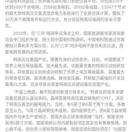
中国电科院建成了世界最先进的电力系统仿真平台，对包括220千
伏到1000千伏电网、2258台发电机、35932条线路、11547个节点
的超大型特高压交直流混合电力系统进行了全景仿真计算，模拟了
10万多个故障条件和运行方式，充分验证特高压电网的安全可靠
性。
2010年，在“三华”电网争议沸点之时，国家能源委专家咨询委
员会专门组织专家、院士到中国电科院调研。中国电科院通过仿真
模拟计算和多方案比较，认为“三华”同步电网不是优和劣比选，而
是电网发展的必然选择。
特高压设备国产化，需要先进的试验条件。目前，中国建成了
世界上电压等级最高、技术最先进、功能最完备的特高压试验研究
体系，并依靠自主创新成功研制了世界上电压等级最高、容量最大
的单体变压器、直流换流阀、换流变压器，开断能力最强的开关设
备等21大类、百余项首台首套特高压关键设备实现国产化。
“不逼上绝路，都不知道创新潜力有多大。”特高压的很多关键
设备就是这么逼出来的。晶闸管是特高压直流输电的“CPU”，决定
了特高压直流的输电能力。当时，有5英寸和6英寸两个方案。多数
意见认为，“5英寸晶闸管技术成熟，国内能够生产，而6英寸晶闸管
国内外均未生产使用过，靠国内自主研发很困难”“当时，我是坚持
采用6英寸方案，国家电网公司内部有些同志其实也有畏难情绪，担
心搞不成。但世界上哪有简简单单，就能实现的国际领先？”刘振亚