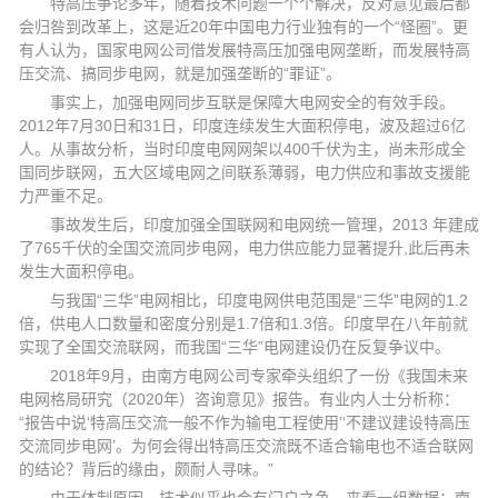
特高压争论多年，随着技术问题一个个解决，反对意见最后都
会归咎到改革上，这是近20年中国电力行业独有的一个“怪圈”。更
有人认为，国家电网公司借发展特高压加强电网垄断，而发展特高
压交流、搞同步电网，就是加强垄断的“罪证”。
事实上，加强电网同步互联是保障大电网安全的有效手段。
2012年7月30日和31日，印度连续发生大面积停电，波及超过6亿
人。从事故分析，当时印度电网网架以400千伏为主，尚未形成全
国同步联网，五大区域电网之间联系薄弱，电力供应和事故支援能
力严重不足。
事故发生后，印度加强全国联网和电网统一管理，2013 年建成
了765千伏的全国交流同步电网，电力供应能力显著提升,此后再未
发生大面积停电。
与我国“三华”电网相比，印度电网供电范围是“三华”电网的1.2
倍，供电人口数量和密度分别是1.7倍和1.3倍。印度早在八年前就
实现了全国交流联网，而我国“三华”电网建设仍在反复争议中。
2018年9月，由南方电网公司专家牵头组织了一份《我国未来
电网格局研究（2020年）咨询意见》报告。有业内人士分析称：
“报告中说‘特高压交流一般不作为输电工程使用’‘不建议建设特高压
交流同步电网’。为何会得出特高压交流既不适合输电也不适合联网
的结论？背后的缘由，颇耐人寻味。”