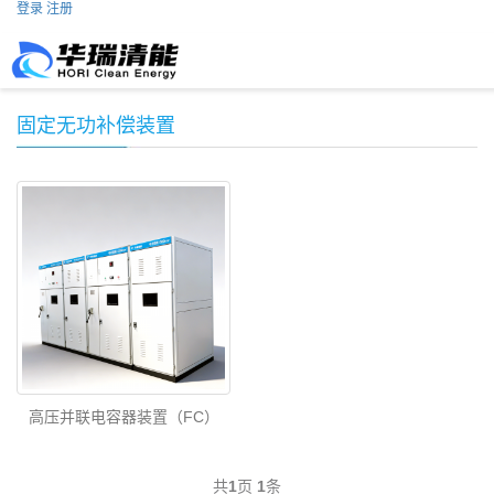
登录
注册
固定无功补偿装置
高压并联电容器装置（FC）
共
1
页
1
条