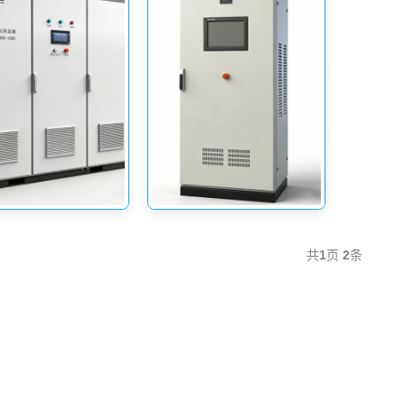
共
1
页
2
条